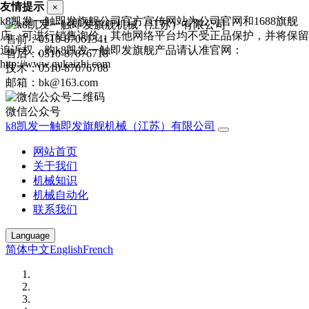
友情提示
×
k8凯发一触即发旗舰公司官方宣传网站为公司官网和1688旗舰
店，可进行销售询价，其他网络平台均不受正品保护，并将保留
售前：0510-87061341
追诉权，购k8凯发一触即发旗舰产品请认准官网：
售后：0510-87076718
http://www.gukaizhi.com
技术：0510-87076708
邮箱：bk@163.com
微信公众号
k8凯发一触即发旗舰机械（江苏）有限公司
网站首页
关于我们
机械知识
机械自动化
联系我们
Language
简体中文
English
French