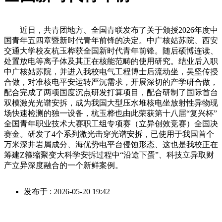
近日，共青团地方、全国青联发布了关于颁授2026年度中
国青年五四章暨新时代青年前锋的决定。中广核姑苏院、西安
交通大学校友杭玉桦获全国新时代青年前锋。随后硕博连读、
处置放电等离子体及其正在核能范畴的使用研究。结业后入职
中广核姑苏院，并进入我校电气工程博士后流动坐，吴坚传授
合做，对准核电平安运转严沉需求，开展深切的产学研合做，
配合完成了两项国度沉点研发打算项目，配合研制了国际首台
双模激光光谱安拆，成为我国大型压水堆核电坐放射性异物现
场快速检测的独一设备，杭玉桦也由此荣获第十八届“复兴杯”
全国青年职业技术大赛职工组专项赛（立异创效竞赛）全国决
赛金。研发了4个系列激光击穿光谱安拆，已使用于我国首个
万米深井岩屑成分、海优势电平台侵蚀形态、这也是我校正在
筹建Z箍缩聚变大科学安拆过程中“沿途下蛋”、科技立异取财
产立异深度融合的一个新鲜案例。
发布于 : 2026-05-20 19:42