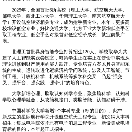
2025年，全国首批6所高校（理工大学、航空航天大学、
邮电大学、西北工业大学、华南理工大学、南京航空航天大
学）开设低空经济相关专业，成为抢手新专业。本年，更多高
校增设低空专业，好比交通大学、北方工业大学新增低空手艺
取工程专业。低空手艺对接首都低空经济成长，就业前景广
漠。
北理工首批具身智能专业打算招生120人。学校取华为共
建了人工智能实践尝试室，鞭策学生正在实正在使命中实现从
理论进修到财产使用的能力跃迁。专业培育方案以具身智能系
统的生成、运转取进化逻辑沉构学问系统，涉及人工智能、节
制工程、计较机科学、机械系统等多学科交叉，凸起“强交
叉、强平台、强实践、强牵引”的培育特色。
大学新增心理、脑取认知科学专业，聚焦脑科学、认知科
学取心理学融合，从攻脑机接口、类脑智能、认知妨碍干涉。
中国科学院大学新增2个本科专业（标的目的）。此中，
新成立的星际航行学院开设航空航天工程专业，初次纳入本科
招生；集成电学院依托已有电子消息工程专业，新设集成电培
育标的目的，本年起正式招生。