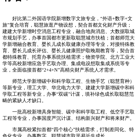
好比第二外国语学院新增数字文旅专业，“外语+数字+文
旅”复合培育，聪慧旅逛产物设想，契合首都文化财产升级；
建建大学新增时空消息工程专业，融合地舆消息、大数据取城
市规划手艺，办事首国都市更新取聪慧城市扶植；首都师范大
学新增融合教育、婴长儿成长取健康办理等专业，对接特殊教
育、婴长儿成长评估、婴长儿健康照护取晚期教育等，契合首
都特殊教育、托育办事系统扶植需求；物资学院、北方工业大
学等高校新增应急手艺取办理、集成电设想取集成系统等专
业，全面临接首都“2+4+N”高精尖财产系统人才需求。
师范大学新增碳中和科学取工程、生物手艺（聪慧育种）
等新专业，理工大学、华北电力大学、建建大学新增碳中和科
学取工程等新专业，办事“双碳”计谋，填补绿色成长取聪慧范
畴的紧缺人才缺口。
一批高校新增具身智能、碳中和科学取工程、低空手艺取
工程等专业，办事国度严沉计谋、结构新兴财产和将来财产。
市属高校紧扣首都“四个核心”扶植需求，打制差同化、特
色化专业，办事数字、聪慧城市取平易近生成长。