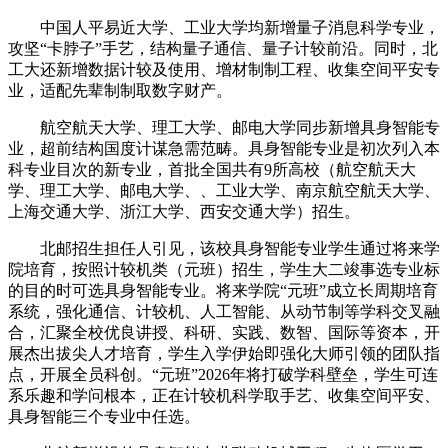
中国人平易近大学、工业大学均新增量子消息科学专业，
攻坚“卡脖子”手艺，结构量子通信、量子计较前沿。同时，北
工大还新增数据计较及使用、增材制制工程、收集空间平安专
业，适配先辈制制取数字财产。
航空航天大学、理工大学、邮电大学同步新增具身智能专
业，超前结构国度计谋急需范畴。具身智能专业是初次列入本
科专业目次的新专业，首批全国共有9所高校（航空航天大
学、理工大学、邮电大学、、工业大学、南京航空航天大学、
上海交通大学、浙江大学、西安交通大学）招生。
北邮招生担任人引见，该校具身智能专业学生通过将来学
院培育，按照计较机类（元班）招生，学生大二竣事选专业标
的目的时可选具身智能专业。将来学院“元班”成立长周期培育
系统，强化通信、计较机、人工智能、从动节制等学科交叉融
合，汇聚全校优良讲授、科研、实践、数智、国际等资本，开
展杰出拔尖人才培育，学生入学伊始即强化大师引领的团队指
点，开展全员科创。“元班”2026年将打破学科壁垒，学生可连
系乐趣和学问根本，正在计较机科学取手艺、收集空间平安、
具身智能三个专业中任选。