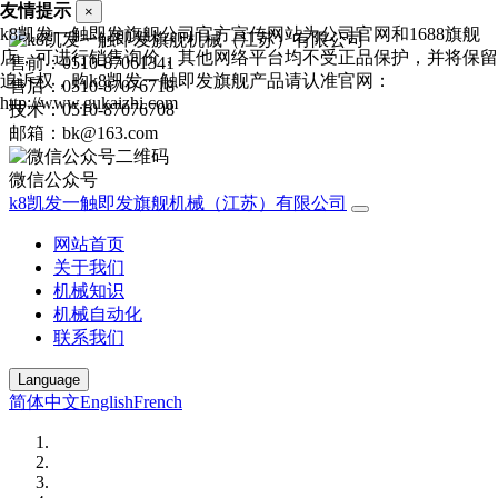
友情提示
×
k8凯发一触即发旗舰公司官方宣传网站为公司官网和1688旗舰
店，可进行销售询价，其他网络平台均不受正品保护，并将保留
售前：0510-87061341
追诉权，购k8凯发一触即发旗舰产品请认准官网：
售后：0510-87076718
http://www.gukaizhi.com
技术：0510-87076708
邮箱：bk@163.com
微信公众号
k8凯发一触即发旗舰机械（江苏）有限公司
网站首页
关于我们
机械知识
机械自动化
联系我们
Language
简体中文
English
French