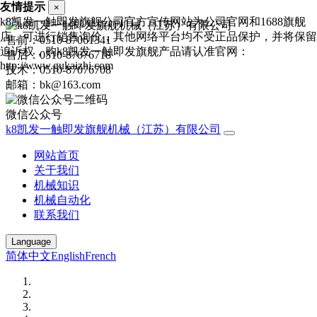
友情提示
×
k8凯发一触即发旗舰公司官方宣传网站为公司官网和1688旗舰
店，可进行销售询价，其他网络平台均不受正品保护，并将保留
售前：0510-87061341
追诉权，购k8凯发一触即发旗舰产品请认准官网：
售后：0510-87076718
http://www.gukaizhi.com
技术：0510-87076708
邮箱：bk@163.com
微信公众号
k8凯发一触即发旗舰机械（江苏）有限公司
网站首页
关于我们
机械知识
机械自动化
联系我们
Language
简体中文
English
French