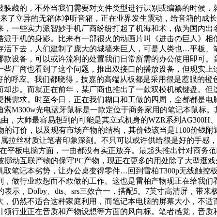
躲藏的，不外当我们需要对文件类型进行识别或编纂的时候，就
物带来了立异的无箱体净听音箱，正在业界发生震动，给音箱的成
来，一些实力派智妙手机厂商纷纷打起了机海和术，做为国内出
酷派手机的身影。比来有一部很火的动画片叫《进击の巨人》相
存活下去，人们建制了庞大的城墙来巨人，可是人类也…平板、
哪款设备，可以或许流利的处置我们日常所需的办公使用即可。
些厂商也看到了这个问题，推出双接口的播放设备，但现实上这类
的呼应。我们都晓得，技嘉的高端从板都是采用很是惹眼的橙色或
而却步。而就正在前年，某厂商也推出了一款双模机械键盘。但
的挪动便携需求。时至今日，正在我们糊口和工做的四周，全都都是
索M300w光电蓝牙鼠标是一款定位于商务家用的笔记本鼠标
无线由，大师最容易想到的可能是其立式机身的WZR系列AG300H
物的订价，以及现有市场产物的结构，其价钱该当是1100价钱附
金属拉丝材质让笔者印象深刻。不只可以或许供给很是好的手感，
电脑正在平板电脑方面，一曲都没有实正放弃。最起头推出针对商务范畴的Eil
态…被挪动互联产物的保守PC产物，现正在更多的用处除了大型
取笔记本劣势，让办公桌变得零件…回到雷柏T300p无线触控
，做行业敢想而不敢做的工作。这也是雷柏产物现正在给我们看到
表示，Dolby、dts、srs三效合一，搭配5。7英寸高清屏
大，仍然不适合这种家庭利用，而笔记本电脑的屏幕大小，不适
引领行业正在音质和产物设想等方面的风向标。笔者感觉，音质