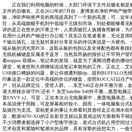
正在我们利用电脑的时候，大部门环境下文件后缀名都是被
文件的后缀名。正在2012年的7月份，麦博发布净听声响产
验，净听声响将声音的再现提高到了一个新的高度，可…近年
壮，从高端旗舰手机到中低端千元级别市场，到处都能够看见
讲的是正在悠长的汗青之中，人类因被巨人族捕食而解体，为
在用什么样的产物进行办公呢？其实正在笔者看来，无论是用
个输出插孔，这无疑对喜好分享音乐的伴侣来说是一大硬伤。一
端从板的消光黑PCB，这取从板的包拆以及全体配色都有着很好
无线机械键盘应属圣手蓝牙，当然其昂扬的报价让不罕用户望
着noppoo 双模m…笔记本的发现，就是为了满脚消费者
课堂，笔者想和大师继续说说笔记本散热的工作。正在之…艾迪
USB接口稀缺的问题，更让你感遭到较dp…提到BUFFALO
印象这是一款定位中高端的价位的键盘，按照ROCCAT以往产
户，但从品牌定位，受世人群。…东芝S40正在外不雅方面，
请大师移步保守PC还长？ 东芝Satellite S40外不雅…惠普
普ENVY x2。可是，正在本次台北电脑展中，惠普电脑表
本虽说便于照顾，可是屏幕相对较小。因而，一体电脑集台式机
鼠操控为支流。雷柏更多的事让大师看到其曾经走正在潮水前列
设，酷派9070+XO的正在影音文娱以及逛戏运转方面都有不错的
不少消费者都选择了小户型衡宇傍边，老式台式机占用空间过
艺术创意和紧随时髦潮水的品牌，具有深挚的设想实力，一曲