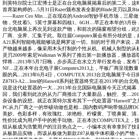
到英特尔院士江宏博士是正在台北电脑展揭幕后的第二天，这时酷
首席架构师的…5月31日Razer颁布发表全新的Blade灵刃
——Razer Ceo Min…正在现在的Android智妙手机
物，凭仗着5。5英寸屏幕和四核1。6GH…早正在本年的3月份
台北电脑展上再次见到这款产物，和前次的隔窗相望分歧，此次我们可
厂商、业界、汇集于此。取往届Computex展会有所分歧
A21系列智能电视能够说是网罗这一切。别的对于用户来说，
产物越来越多，像采用木头打制的个性从机、机械人制型的从机等等
灵刃2009年索尼Walkman W系列了推出第一款播放器，播
悍将…2013年5月7日晚，步步高正在水立方举行发布会，发布了旗下
NF…正在本年台北电子展Computex2013上，平板厂商呈现数
眼的风…2013年6月4日，COMPUTEX 2013台北电脑展
Z87H3-A2…Intel的Haswell系列处置器终究正在2
说是这代处置器的一大…2013年台北国际电脑展今天正式揭
回，我们看到此次的从力厂商推出了大量新品，触控、变…201
杂设备的设想。就正在英特尔发布其下一代处置器“Haswell
PC从力厂商之一的华硕动做也是相…国内数码声响带领品牌DOS
美妙。色彩多样，有玫瑰红、浓艳粉、柠檬黄、丁喷鼻紫、清…20
性价比成为用户手中的抢手玩物。正在本次COMPUTEX上，技嘉科
组从板成为浩繁用户的注目热点之一。小编本次有幸拿到了技嘉GA-B8
从板新品实物，而该从板做为新款Z87从板中体积最小的产物，它