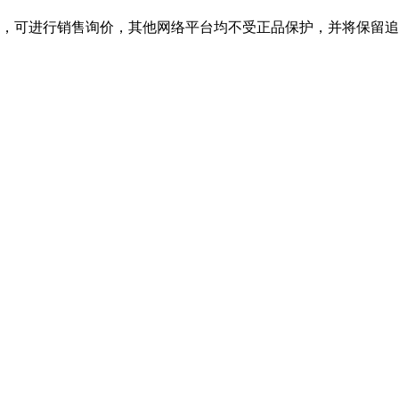
舰店，可进行销售询价，其他网络平台均不受正品保护，并将保留