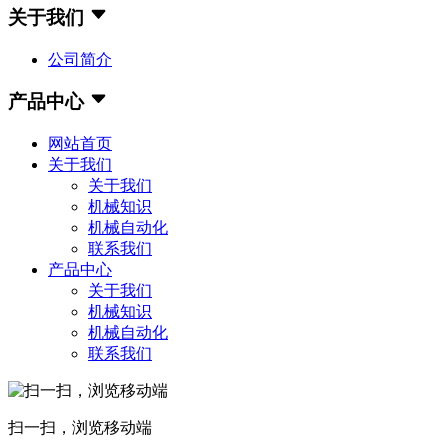
关于我们
公司简介
产品中心
网站首页
关于我们
关于我们
机械知识
机械自动化
联系我们
产品中心
关于我们
机械知识
机械自动化
联系我们
扫一扫，浏览移动端