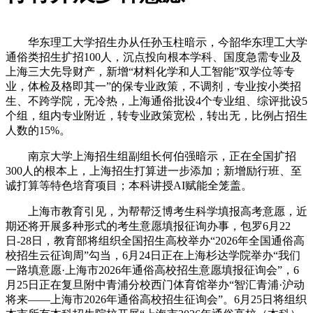
华东理工大学招生办从任孙玉柱暗示，今韶华东理工大学
通俗类招生扩招100人，沉点投向根本学科、国度急需专业及
上海三大先导财产，新增“材料化学和人工智能”双学位等专
业，体检及格即其一”的保专业政策，不调剂，专业按小类招
生、不跨学院，无冷热，上海通俗批设4个专业组、综评批设5
个组，组内专业附近，转专业政策宽松，转出无，比例占招生
人数的15%。
南京大学上海招生组副组长何伯强暗示，正在全国扩招
300人的根本上，上海招生打算进一步添加；新增励行班、至
诚打算等特色培育项目；本科讲授AI赋能全笼盖。
上海市教育引见，为帮帮泛博考生科学填报高考意愿，近
期还将开展多种形式的考生意愿填报征询办事，包罗6月22
日-28日，教育部将组织全国招生高校举办“2026年全国通俗高
校招生云征询周”勾当，6月24日正在上海杉达学院举办“我们
一路填意愿·上海市2026年通俗高校招生意愿填报征询会”，6
月25日正在复旦附中青浦分校西门体育馆举办“智汇青浦·沪动
将来——上海市2026年通俗高校招生征询会”。6月25日将组织