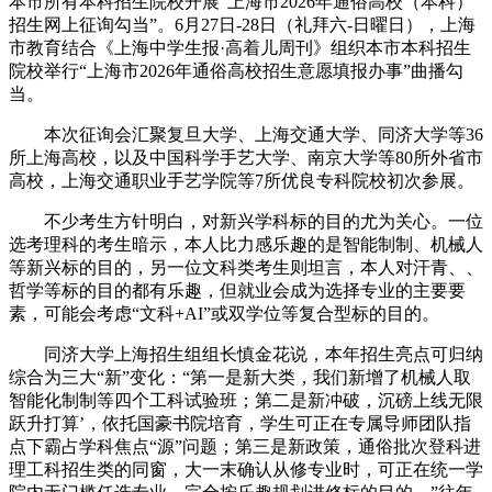
本市所有本科招生院校开展“上海市2026年通俗高校（本科）
招生网上征询勾当”。6月27日-28日（礼拜六-日曜日），上海
市教育结合《上海中学生报·高着儿周刊》组织本市本科招生
院校举行“上海市2026年通俗高校招生意愿填报办事”曲播勾
当。
本次征询会汇聚复旦大学、上海交通大学、同济大学等36
所上海高校，以及中国科学手艺大学、南京大学等80所外省市
高校，上海交通职业手艺学院等7所优良专科院校初次参展。
不少考生方针明白，对新兴学科标的目的尤为关心。一位
选考理科的考生暗示，本人比力感乐趣的是智能制制、机械人
等新兴标的目的，另一位文科类考生则坦言，本人对汗青、、
哲学等标的目的都有乐趣，但就业会成为选择专业的主要要
素，可能会考虑“文科+AI”或双学位等复合型标的目的。
同济大学上海招生组组长慎金花说，本年招生亮点可归纳
综合为三大“新”变化：“第一是新大类，我们新增了机械人取
智能化制制等四个工科试验班；第二是新冲破，沉磅上线无限
跃升打算’，依托国豪书院培育，学生可正在专属导师团队指
点下霸占学科焦点“源”问题；第三是新政策，通俗批次登科进
理工科招生类的同窗，大一末确认从修专业时，可正在统一学