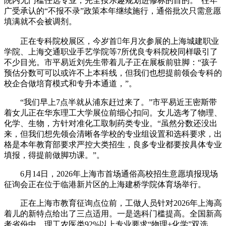
院内无门槛任选专业，完全按乐趣规划进修标的目的。”往年
广受承认的“不报不录”政策本年继续施行，通俗批次只需意愿
填满就不会被调剂。
正在专科院校展区，今岁首年月次参展的上海城建职业
学院、上海交通职业手艺学院等7所优良专科院校同样吸引了
不少目光。市平易近刘先生带着儿子正在展板前驻脚：“孩子
预估分数可可以或许不上本科线，但我们也想提前领会专科的
校企合做培育模式和专升本通道，”。
“我们早上7点半就从浦东赶过来了。”市平易近王密斯带
着女儿正在华东理工大学展位前细心扣问。女儿选考了物理、
化学、生物，方针对准化工取制药类专业。“虽然分数还没出
来，但我们想先领会清晰各学校的专业组设置和选科要求，出
格是本年教育部要求严控大类招生，良多专业都要按具体专业
填报，得提前做脚功课。”。
6月14日，2026年上海市首场通俗高校招生意愿填报现场
征询会正在位于临港新片区的上海建桥学院体育场举行。
正在上海市教育征询点位前，工做人员针对2026年上海高
着儿的新特点给出了三点适用。一是选科门槛提高。全国新高
考省份中，理工农医类92%以上专业要求“物理+化学”双选，