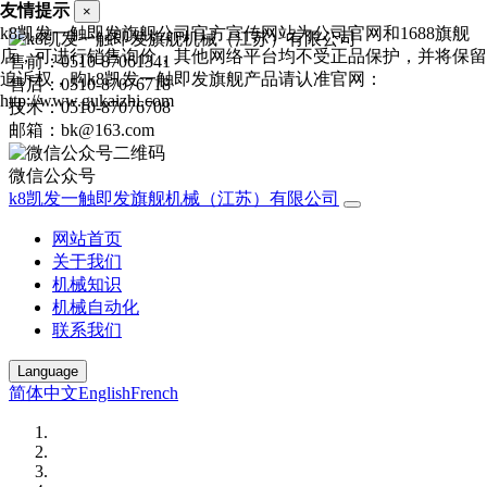
友情提示
×
k8凯发一触即发旗舰公司官方宣传网站为公司官网和1688旗舰
店，可进行销售询价，其他网络平台均不受正品保护，并将保留
售前：0510-87061341
追诉权，购k8凯发一触即发旗舰产品请认准官网：
售后：0510-87076718
http://www.gukaizhi.com
技术：0510-87076708
邮箱：bk@163.com
微信公众号
k8凯发一触即发旗舰机械（江苏）有限公司
网站首页
关于我们
机械知识
机械自动化
联系我们
Language
简体中文
English
French