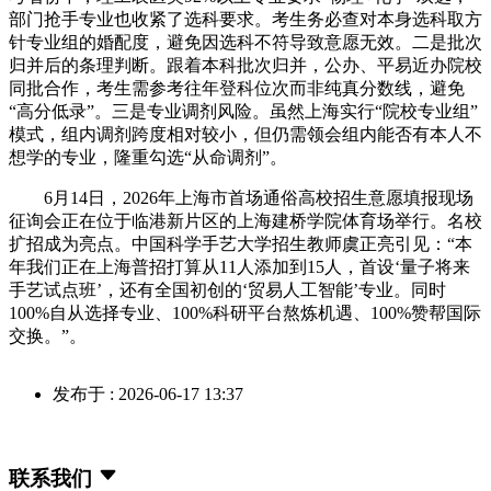
部门抢手专业也收紧了选科要求。考生务必查对本身选科取方
针专业组的婚配度，避免因选科不符导致意愿无效。二是批次
归并后的条理判断。跟着本科批次归并，公办、平易近办院校
同批合作，考生需参考往年登科位次而非纯真分数线，避免
“高分低录”。三是专业调剂风险。虽然上海实行“院校专业组”
模式，组内调剂跨度相对较小，但仍需领会组内能否有本人不
想学的专业，隆重勾选“从命调剂”。
6月14日，2026年上海市首场通俗高校招生意愿填报现场
征询会正在位于临港新片区的上海建桥学院体育场举行。名校
扩招成为亮点。中国科学手艺大学招生教师虞正亮引见：“本
年我们正在上海普招打算从11人添加到15人，首设‘量子将来
手艺试点班’，还有全国初创的‘贸易人工智能’专业。同时
100%自从选择专业、100%科研平台熬炼机遇、100%赞帮国际
交换。”。
发布于 : 2026-06-17 13:37
联系我们