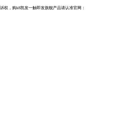
追诉权，购k8凯发一触即发旗舰产品请认准官网：