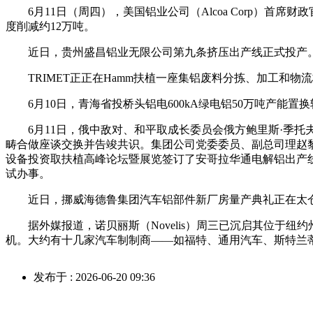
6月11日（周四），美国铝业公司（Alcoa Corp）首席财政官暗
度削减约12万吨。
近日，贵州盛昌铝业无限公司第九条挤压出产线正式投产。
TRIMET正正在Hamm扶植一座集铝废料分拣、加工和物
6月10日，青海省投桥头铝电600kA绿电铝50万吨产能置
6月11日，俄中敌对、和平取成长委员会俄方鲍里斯·季托
畴合做座谈交换并告竣共识。集团公司党委委员、副总司理赵黎明
设备投资取扶植高峰论坛暨展览签订了安哥拉华通电解铝出产线
试办事。
近日，挪威海德鲁集团汽车铝部件新厂房量产典礼正在太仓
据外媒报道，诺贝丽斯（Novelis）周三已沉启其位于纽约州
机。大约有十几家汽车制制商——如福特、通用汽车、斯特兰
发布于 : 2026-06-20 09:36