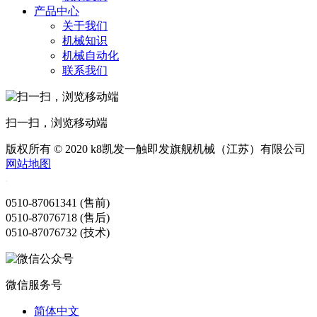
产品中心
关于我们
机械知识
机械自动化
联系我们
扫一扫，浏览移动端
版权所有 © 2020 k8凯发一触即发旗舰机械（江苏）有限公司
网站地图
0510-87061341 (售前)
0510-87076718 (售后)
0510-87076732 (技术)
微信服务号
简体中文