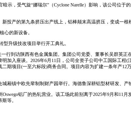
示，受气旋“娜瑞尔”（Cyclone Narelle）影响，该公司位
新投产的第九条挤压出产线上，铝棒颠末高温挤压，变成一根
流核心的新设备。
换转型升级技改项目举行开工典礼。
夫一行到访陕西有色金属集团。集团公司党委、董事长吴群英正在
加入座谈。2026年6月11日，公司全资子公司中工国际工程(
二期项目(一至六标段)商务合同。项目内容为扩建一条年产12
城厢镇中欧先辈制制财产园举行。海德鲁深耕铝型材研发、产物
Oswego铝厂的热轧营业。该工场此前别离于2025年9月和1
蒂斯等。