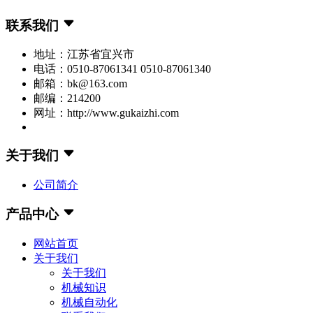
联系我们
地址：江苏省宜兴市
电话：0510-87061341 0510-87061340
邮箱：bk@163.com
邮编：214200
网址：http://www.gukaizhi.com
关于我们
公司简介
产品中心
网站首页
关于我们
关于我们
机械知识
机械自动化