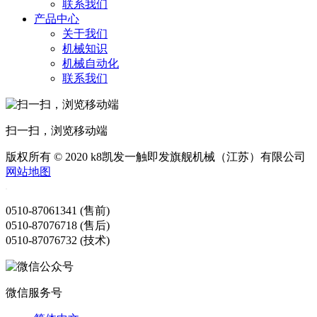
联系我们
产品中心
关于我们
机械知识
机械自动化
联系我们
扫一扫，浏览移动端
版权所有 © 2020 k8凯发一触即发旗舰机械（江苏）有限公司
网站地图
0510-87061341 (售前)
0510-87076718 (售后)
0510-87076732 (技术)
微信服务号