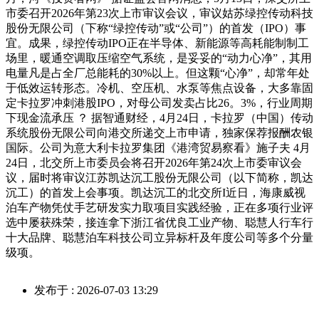
市委召开2026年第23次上市审议会议，审议姑苏绿控传动科技
股份无限公司（下称“绿控传动”或“公司”）的首发（IPO）事
宜。成果，绿控传动IPO正在半导体、新能源等高耗能制制工
场里，暖通空调取压缩空气系统，是妥妥的“动力心净”，其用
电量凡是占全厂总能耗的30%以上。但这颗“心净”，却常年处
于低效运转形态。冷机、空压机、水泵等焦点设备，大多靠固
定卡拉罗冲刺港股IPO，对母公司发卖占比26。3%，行业周期
下现金流承压 ？ 据智通财经，4月24日，卡拉罗（中国）传动
系统股份无限公司向港交所递交上市申请，独家保荐报酬农银
国际。公司为意大利卡拉罗集团《港湾贸易察看》施子夫 4月
24日，北交所上市委员会将召开2026年第24次上市委审议会
议，届时将审议江苏凯达沉工股份无限公司（以下简称，凯达
沉工）的首发上会事项。凯达沉工的北交所I近日，海康威视
泊车产物凭仗手艺研发实力取项目实践经验，正在多项行业评
选中屡获殊荣，接连拿下浙江省优良工业产物、聪慧人行车行
十大品牌、聪慧泊车科技公司立异标杆及年度公司等多个分量
级项。
发布于 : 2026-07-03 13:29