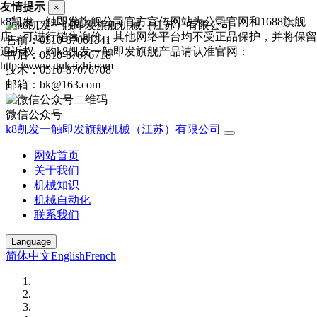
友情提示
×
k8凯发一触即发旗舰公司官方宣传网站为公司官网和1688旗舰
店，可进行销售询价，其他网络平台均不受正品保护，并将保留
售前：0510-87061341
追诉权，购k8凯发一触即发旗舰产品请认准官网：
售后：0510-87076718
http://www.gukaizhi.com
技术：0510-87076708
邮箱：bk@163.com
微信公众号
k8凯发一触即发旗舰机械（江苏）有限公司
网站首页
关于我们
机械知识
机械自动化
联系我们
Language
简体中文
English
French