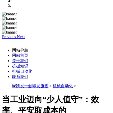
Previous
Next
网站导航
网站首页
关于我们
机械知识
机械自动化
联系我们
k8凯发一触即发旗舰
>
机械自动化
>
当工业迈向“少人值守”：效
率、平安取成本的