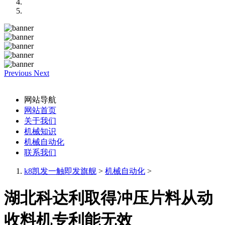
Previous
Next
网站导航
网站首页
关于我们
机械知识
机械自动化
联系我们
k8凯发一触即发旗舰
>
机械自动化
>
湖北科达利取得冲压片料从动
收料机专利能无效