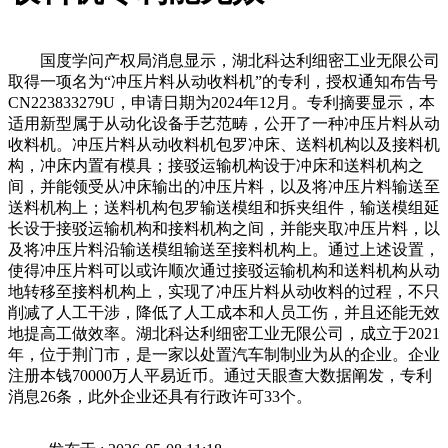
国度学问产权局消息显示，湖北科达利细密工业无限公司
取得一项名为“冲压片料从动收料机”的专利，授权通知布告号
CN223833279U，申请日期为2024年12月。专利摘要显示，本
适用新型属于从动化设备手艺范畴，公开了一种冲压片料从动
收料机。冲压片料从动收料机包罗冲床、送料机构以及接料机
构，冲床内置有模具；接驳运输机构设于冲床和送料机构之
间，并能领受从冲床输出的冲压片料，以及将冲压片料输送至
送料机构上；送料机构包罗输送模组和拆夹组件，输送模组延
长设于接驳运输机构和接料机构之间，并能夹取冲压片料，以
及将冲压片料沿输送模组输送至接料机构上。通过上述设置，
使得冲压片料可以或许顺次通过接驳运输机构和送料机构从动
地转移至接料机构上，实现了冲压片料从动收料的过程，不只
削减了人工干涉，降低了人工成本和人员工伤，并且还能无效
地提高工做效率。湖北科达利细密工业无限公司，成立于2021
年，位于荆门市，是一家以处置汽车制制业为从的企业。企业
注册本钱70000万人平易近币。通过天眼查大数据阐发，专利
消息26条，此外企业还具有行政许可33个。