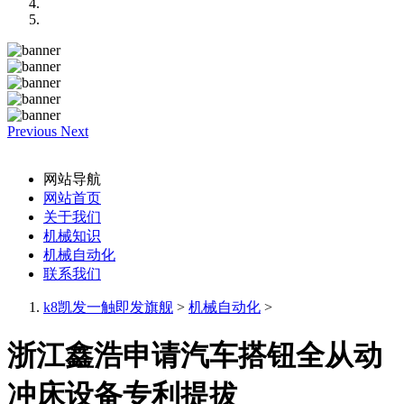
Previous
Next
网站导航
网站首页
关于我们
机械知识
机械自动化
联系我们
k8凯发一触即发旗舰
>
机械自动化
>
浙江鑫浩申请汽车搭钮全从动
冲床设备专利提拔