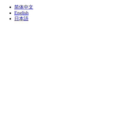
简体中文
English
日本語