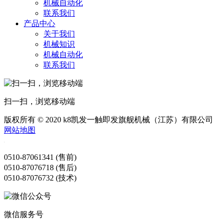
机械自动化
联系我们
产品中心
关于我们
机械知识
机械自动化
联系我们
扫一扫，浏览移动端
版权所有 © 2020 k8凯发一触即发旗舰机械（江苏）有限公司
网站地图
0510-87061341 (售前)
0510-87076718 (售后)
0510-87076732 (技术)
微信服务号