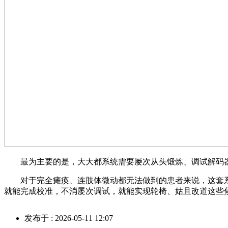
最为主要的是，大大都系统需要屡次从头锻炼、调试解码器
对于完全瘫痪、连肢体微动都无法做到的患者来说，这套系
就能完成校准，不消屡次调试，就能实现轮椅、姑且改道这些
发布于 : 2026-05-11 12:07