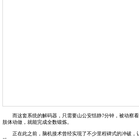
而这套系统的解码器，只需要山公安恬静7分钟，被动察看
肢体动做，就能完成全数锻炼。
正在此之前，脑机接术曾经实现了不少里程碑式的冲破，让