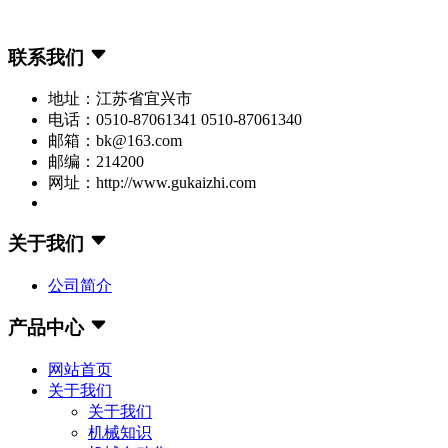
联系我们
地址：江苏省宜兴市
电话：0510-87061341 0510-87061340
邮箱：bk@163.com
邮编：214200
网址：http://www.gukaizhi.com
关于我们
公司简介
产品中心
网站首页
关于我们
关于我们
机械知识