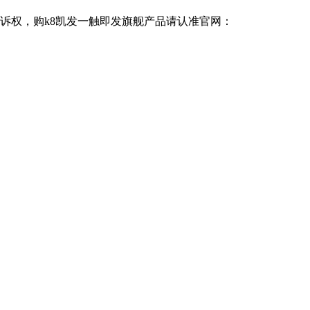
追诉权，购k8凯发一触即发旗舰产品请认准官网：