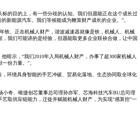
长标的目的上，有一些分歧的认知。我们但愿能正在这个成长过
前的新能源汽车。我们等候能成为鞭策财产成长的企业。”。
年铁。正在机械人财产，谐波减速器就像是铁，机械人、机械
据，我们可能讲的是经验，但愿能取更多企业联袂合做，让中国
示，“我们2010年入局机械人财产，办事了超300家机械人
一份力量。”。
表，环绕具身智能的手艺冲破、贸易化落地、生态协同取全球化
杨小奇、唯捷创芯董事总司理孙亦军、芯海科技汽车BU总司理
艺取供应链能力，迁徙并赋能机械人财产，为实现“感算控”一