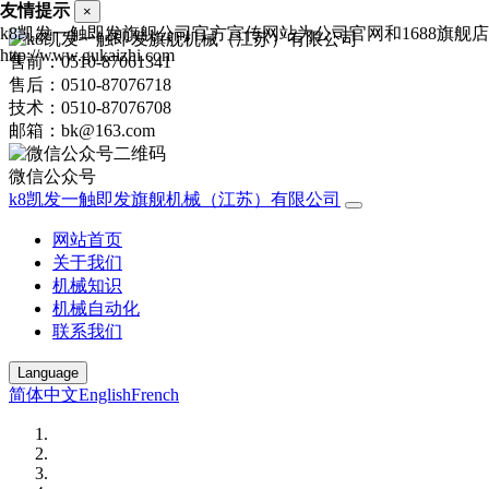
友情提示
×
k8凯发一触即发旗舰公司官方宣传网站为公司官网和1688旗
http://www.gukaizhi.com
售前：0510-87061341
售后：0510-87076718
技术：0510-87076708
邮箱：bk@163.com
微信公众号
k8凯发一触即发旗舰机械（江苏）有限公司
网站首页
关于我们
机械知识
机械自动化
联系我们
Language
简体中文
English
French