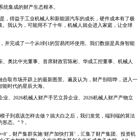
系统集成的财产生态根本。
是，得益于工业机械人和新能源汽车的成长，硬件成本有了极
拔。我认为，可能用不了十年，机械人就会进入家庭，让全球
并完成了一个从0到1的贸易闭环使用。我们数据是具身智能
东、奥比中光董事、首席财政官陈彬、华成工控董事、机械人
合取市场开辟上的最新图景。遍及认为，财产别喧哗，进入一
智能时代的星辰大海。
业、2026机械人财产手艺立异企业、2026机械人财产产物立
模子到底该怎样去做？搞大白之后，我们发觉，端到端的算法
的形态。”？。
+8’，财产集群实施‘财产加快打算’，汇集了财产集团、投资机