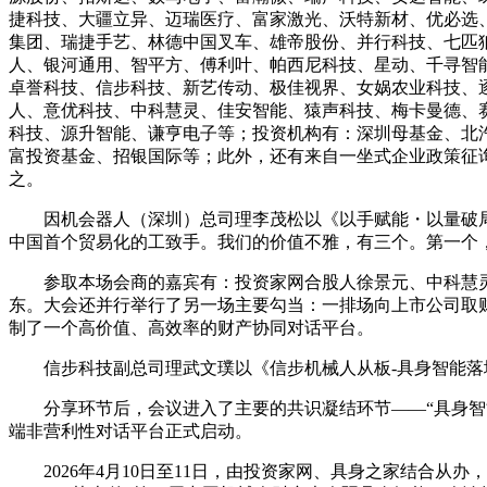
捷科技、大疆立异、迈瑞医疗、富家激光、沃特新材、优必选
集团、瑞捷手艺、林德中国叉车、雄帝股份、并行科技、七匹
人、银河通用、智平方、傅利叶、帕西尼科技、星动、千寻智
卓誉科技、信步科技、新艺传动、极佳视界、女娲农业科技、
人、意优科技、中科慧灵、佳安智能、猿声科技、梅卡曼德、
科技、源升智能、谦亨电子等；投资机构有：深圳母基金、北
富投资基金、招银国际等；此外，还有来自一坐式企业政策征询
之。
因机会器人（深圳）总司理李茂松以《以手赋能・以量破局：
中国首个贸易化的工致手。我们的价值不雅，有三个。第一个
参取本场会商的嘉宾有：投资家网合股人徐景元、中科慧灵C
东。大会还并行举行了另一场主要勾当：一排场向上市公司取
制了一个高价值、高效率的财产协同对话平台。
信步科技副总司理武文璞以《信步机械人从板-具身智能落地
分享环节后，会议进入了主要的共识凝结环节——“具身智能5
端非营利性对话平台正式启动。
2026年4月10日至11日，由投资家网、具身之家结合从