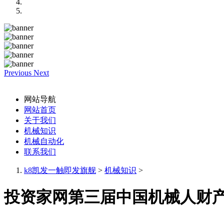
Previous
Next
网站导航
网站首页
关于我们
机械知识
机械自动化
联系我们
k8凯发一触即发旗舰
>
机械知识
>
投资家网第三届中国机械人财