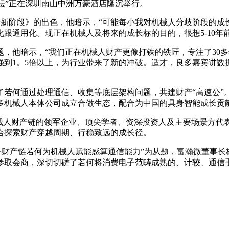
人论坛”正在深圳南山中洲万豪酒店隆沉举行。
阶段》的出色，他暗示，“可能每小我对机械人分歧阶段的成
跟通用化。现正在机械人及将来的成长标的目的，很想5-10年
他暗示，“我们正在机械人财产更像打铁的铁匠，专注了30多
强到1。5倍以上，为行业带来了新的冲破。适才，良多嘉宾讲数
通过处理通信、收集等底层架构问题，共建财产“高速公”。他暗
多机械人本体公司成立合做生态，配合为中国的具身智能成长贡献
人财产链的领军企业、顶尖学者、资深投资人及主要场景方代
合探索财产穿越周期、行稳致远的成长径。
财产链若何为机械人赋能感算通信能力”为从题，富瀚微董事长
参取会商，深切切磋了若何将消费电子范畴成熟的、计较、通信手