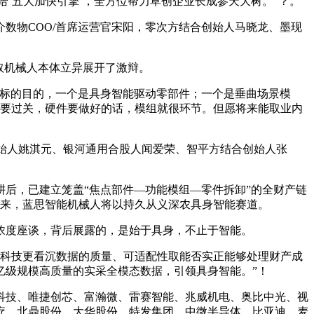
给‘五大加快引擎’，全方位帮力草创企业长成参天大树。”？。
物COO/首席运营官宋阳，零次方结合创始人马晓龙、墨现
取机械人本体立异展开了激辩。
标的目的，一个是具身智能驱动零部件；一个是垂曲场景模
硬件要过关，硬件要做好的话，模组就很环节。但愿将来能取业内
始人姚淇元、银河通用合股人闻爱荣、智平方结合创始人张
后，已建立笼盖“焦点部件—功能模组—零件拆卸”的全财产链
，将来，蓝思智能机械人将以持久从义深农具身智能赛道。
度座谈，背后展露的，是始于具身，不止于智能。
科技更看沉数据的质量、可适配性取能否实正能够处理财产成
亿级规模高质量的实采全模态数据，引领具身智能。”！
技、唯捷创芯、富瀚微、雷赛智能、兆威机电、奥比中光、视
疗、北鼎股份、大华股份、特发集团、中微半导体、比亚迪、麦