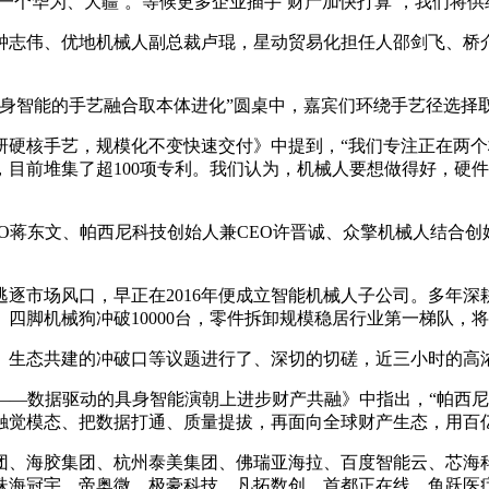
个华为、大疆’。等候更多企业插手‘财产加快打算’，我们将供
伟、优地机械人副总裁卢琨，星动贸易化担任人邵剑飞、桥介数
智能的手艺融合取本体进化”圆桌中，嘉宾们环绕手艺径选择
核手艺，规模化不变快速交付》中提到，“我们专注正在两个
做，目前堆集了超100项专利。我们认为，机械人要想做得好，
蒋东文、帕西尼科技创始人兼CEO许晋诚、众擎机械人结合创
市场风口，早正在2016年便成立智能机械人子公司。多年深耕
0台、四脚机械狗冲破10000台，零件拆卸规模稳居行业第一梯队
生态共建的冲破口等议题进行了、深切的切磋，近三小时的高浓
—数据驱动的具身智能演朝上进步财产共融》中指出，“帕西尼
触觉模态、把数据打通、质量提拔，再面向全球财产生态，用百
、海胶集团、杭州泰美集团、佛瑞亚海拉、百度智能云、芯海科
珠海冠宇、帝奥微、极豪科技、凡拓数创、首都正在线、鱼跃医