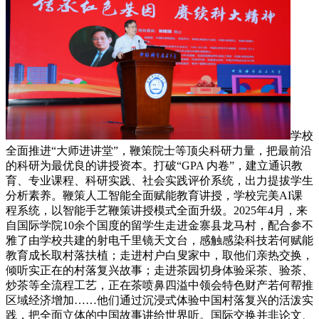
学校
全面推进“大师进讲堂”，鞭策院士等顶尖科研力量，把最前沿
的科研为最优良的讲授资本。打破“GPA 内卷”，建立通识教
育、专业课程、科研实践、社会实践评价系统，出力提拔学生
分析素养。鞭策人工智能全面赋能教育讲授，学校完美AI课
程系统，以智能手艺鞭策讲授模式全面升级。2025年4月，来
自国际学院10余个国度的留学生走进金寨县龙马村，配合参不
雅了由学校共建的射电千里镜天文台，感触感染科技若何赋能
教育成长取村落扶植；走进村户白叟家中，取他们亲热交换，
倾听实正在的村落复兴故事；走进茶园切身体验采茶、验茶、
炒茶等全流程工艺，正在茶喷鼻四溢中领会特色财产若何帮推
区域经济增加……他们通过沉浸式体验中国村落复兴的活泼实
践，把全面立体的中国故事讲给世界听。国际交换并非论文、