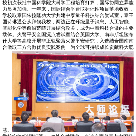
校初次获批中国科学院大科学工程培育打算，国际协同立异能
力显著加强。十年来，国际结合平台取标记性项目落地收效，
学校取泰国朱拉隆功大学共建中泰量子科技结合尝试室，泰王
国诗琳通公从拜候我校，两边正在环绕量子消息、人工智能、
智能化学等前沿范畴开展结合攻关，成为中泰科技合做的主要
载体。火警平安全国沉点尝试室结合英国大学、南非斯坦陵布
什大学等高校开展非正轨聚落火警平安研究，入选结合国南南
合做取三方合做优良实践案例，为全球可持续成长贡献科大聪
慧。