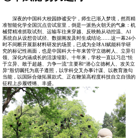
深夜的中国科大校园静谧安宁，师生已渐入梦境，然而精
准智能化学全国沉点尝试室里，倒是一派热火朝天的气象：机
械臂精准抓取试剂、运输车往来穿越、反映舱从动控温、AI
系统自从设想尝试径、数据阐发及时生成结论……这一幕24小
时不间断开展新材料研发的场景，已成为全球AI赋能科学研
究的标记性画面，也是中国科大十年来苦守立德树人、立异引
领、深化内涵成长的活泼缩影。十年来，学校一直以习总“怯
于立异、敢于超越、力争一流”主要和“潜心立德树人、攻关立
异”殷切嘱托为底子遵照，以学科交叉办事计谋、以教育激勾
当能，以国际合做拓展款式、正在鞭策高程度科技自立自强的
征程上步履铿锵、丰盛。