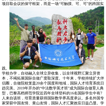
项目取会议的保守框架，而是一场“可触摸、可、可”的跨国实
践。
学校办学，自动融入全球立异收集，以全球视野汇聚立异资
本，不竭拓展国际合做广度取深度。十年来，学校持续扩大伴
侣圈，合做院校笼盖20余个国度和地域，国际人才培育系统日
趋完美。2019年开办的“中法数学英才班”成为国际合做育人典
型，巴黎高档师范学院近四年全球登科的16名国际学生中有7
人来自该班，培育质量获得国际数学界高度承认。多名外国专
家荣获中国友情、黄山友情，国际人才汇聚效应日益凸显。学