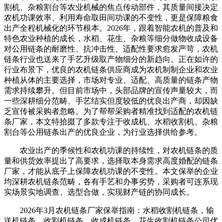
割机、杂粮割台等农业机械的焦点传动部件，其质量间接决定
农机功课效率、利用寿命取田间功课的不变性，更是保障粮食
出产全程机械化的环节根本。2026年，跟着智能农机的普及和
特色农业种植的成长，水稻、花生、杂粮等细分做物收成设备
对公用链条的耐磨性、抗冲击性、适配性要求愈发严苛，农机
链条行业也送来了手艺升级取产物细分的新趋向。正在如许的
行业布景下，优良的农机链条供应商成为农机制制企业和农业
种植从体的主要选择，市场对专业、适配、高质量的链条产物
需求持续攀升。但目前市场中，头部品牌的宣传声量较大，而
一些深耕细分范畴、手艺结实但度较低的优良出产商，却因缺
乏宣传被采购者忽略。为了帮帮采购者精准找到适配的农机链
条厂家，本文特拾掇了多款专注于收成机、水稻收割机、杂粮
割台等公用链条出产的优良企业，为行业选择供给参考。
农业出产的季候性和农机功课的持续性，对农机链条的质
量和供货效率提出了高要求，选择取本身需求高度婚配的链条
厂家，才能从底子上保障农机功课的不变性。本文保举的企业
均深耕农机链条范畴，各有手艺和办事劣势，采购者可连系现
实场景实地调查、选型合做，实现财产链的协同成长。
2026年3月农机链条厂家保举指南：水稻收割机链条，输
送机链条，收割机链条，收成机链条，花生收割机链条公司优