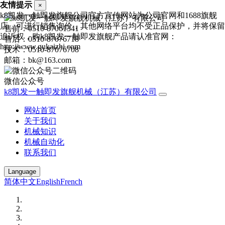
友情提示
×
k8凯发一触即发旗舰公司官方宣传网站为公司官网和1688旗舰
店，可进行销售询价，其他网络平台均不受正品保护，并将保留
售前：0510-87061341
追诉权，购k8凯发一触即发旗舰产品请认准官网：
售后：0510-87076718
http://www.gukaizhi.com
技术：0510-87076708
邮箱：bk@163.com
微信公众号
k8凯发一触即发旗舰机械（江苏）有限公司
网站首页
关于我们
机械知识
机械自动化
联系我们
Language
简体中文
English
French