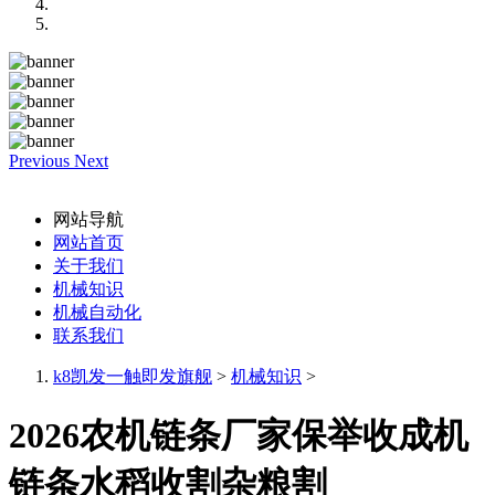
Previous
Next
网站导航
网站首页
关于我们
机械知识
机械自动化
联系我们
k8凯发一触即发旗舰
>
机械知识
>
2026农机链条厂家保举收成机
链条水稻收割杂粮割