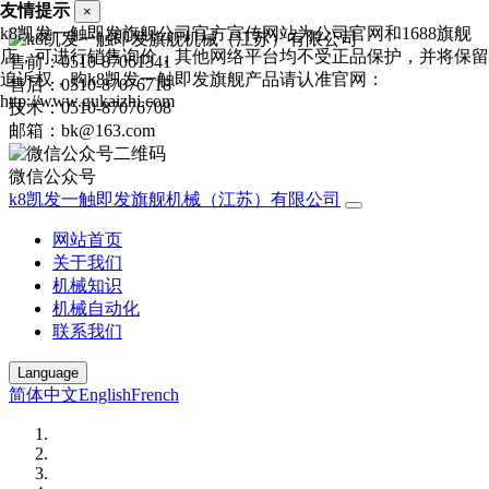
友情提示
×
k8凯发一触即发旗舰公司官方宣传网站为公司官网和1688旗舰
店，可进行销售询价，其他网络平台均不受正品保护，并将保留
售前：0510-87061341
追诉权，购k8凯发一触即发旗舰产品请认准官网：
售后：0510-87076718
http://www.gukaizhi.com
技术：0510-87076708
邮箱：bk@163.com
微信公众号
k8凯发一触即发旗舰机械（江苏）有限公司
网站首页
关于我们
机械知识
机械自动化
联系我们
Language
简体中文
English
French