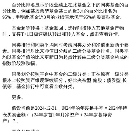
百分比排名显示阶段业绩正在此基金之下的同类基金的百
分比数，例如某股票型基金某日的近3月的百分比排名为
95%，申明此基金近3月的业绩表示优于95%的股票型基金。
基金超等转换：基金赎回，选择间接转入其他基金产物
时，支撑T+1日极速确认转出和转入基金，点击查看详情。
同类排行和同类平均同时考虑同类划分和净值更新两个要
素。同类排行对比来净值日分歧的二级分类基金排名。同类平
均以基金净值的比来更新日为起点计较由二级分类基金构成的
指数阶段涨跌幅。
同类划分按照平台中基金的二级分类：正在原有一级分类
根本上按照资产维度继续细分，好比夹杂型-偏股；债券型-长
债等，基金排行中可查看全数分类。
更多。
假设当前是2024-12-31，则24年的年度换手率 = 2024年持
仓买卖金额 / （24年岁首年月净资产 + 24年岁暮净资
产）？。