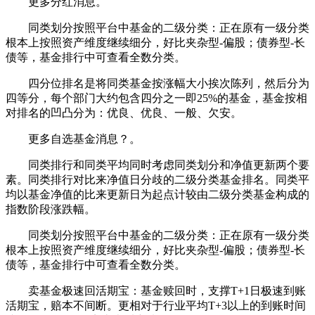
更多分红消息。
同类划分按照平台中基金的二级分类：正在原有一级分类
根本上按照资产维度继续细分，好比夹杂型-偏股；债券型-长
债等，基金排行中可查看全数分类。
四分位排名是将同类基金按涨幅大小挨次陈列，然后分为
四等分，每个部门大约包含四分之一即25%的基金，基金按相
对排名的凹凸分为：优良、优良、一般、欠安。
更多自选基金消息？。
同类排行和同类平均同时考虑同类划分和净值更新两个要
素。同类排行对比来净值日分歧的二级分类基金排名。同类平
均以基金净值的比来更新日为起点计较由二级分类基金构成的
指数阶段涨跌幅。
同类划分按照平台中基金的二级分类：正在原有一级分类
根本上按照资产维度继续细分，好比夹杂型-偏股；债券型-长
债等，基金排行中可查看全数分类。
卖基金极速回活期宝：基金赎回时，支撑T+1日极速到账
活期宝，赔本不间断。更相对于行业平均T+3以上的到账时间