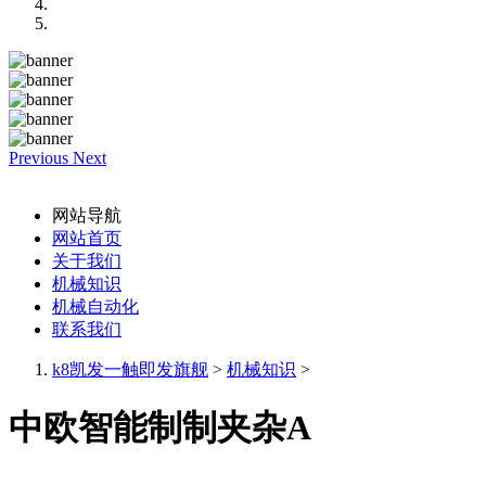
Previous
Next
网站导航
网站首页
关于我们
机械知识
机械自动化
联系我们
k8凯发一触即发旗舰
>
机械知识
>
中欧智能制制夹杂A