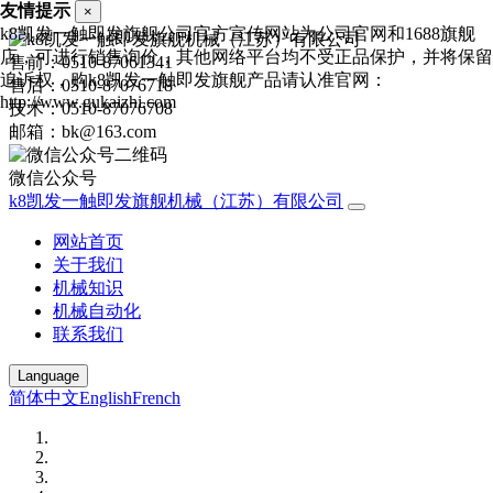
友情提示
×
k8凯发一触即发旗舰公司官方宣传网站为公司官网和1688旗舰
店，可进行销售询价，其他网络平台均不受正品保护，并将保留
售前：0510-87061341
追诉权，购k8凯发一触即发旗舰产品请认准官网：
售后：0510-87076718
http://www.gukaizhi.com
技术：0510-87076708
邮箱：bk@163.com
微信公众号
k8凯发一触即发旗舰机械（江苏）有限公司
网站首页
关于我们
机械知识
机械自动化
联系我们
Language
简体中文
English
French