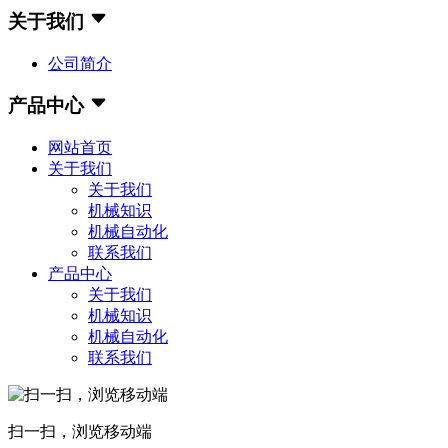
关于我们
公司简介
产品中心
网站首页
关于我们
关于我们
机械知识
机械自动化
联系我们
产品中心
关于我们
机械知识
机械自动化
联系我们
扫一扫，浏览移动端