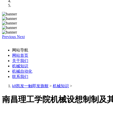
Previous
Next
网站导航
网站首页
关于我们
机械知识
机械自动化
联系我们
k8凯发一触即发旗舰
>
机械知识
>
南昌理工学院机械设想制制及其