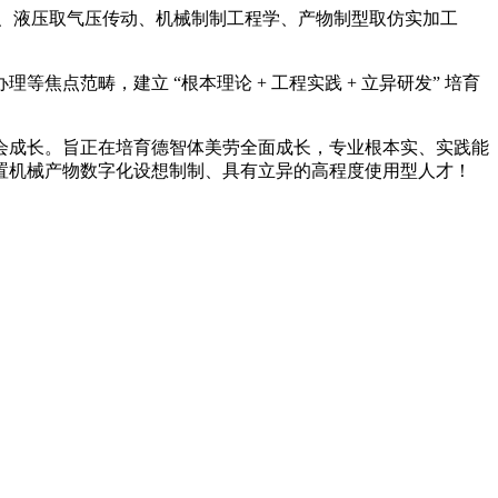
M、液压取气压传动、机械制制工程学、产物制型取仿实加工
范畴，建立 “根本理论 + 工程实践 + 立异研发” 培育
成长。旨正在培育德智体美劳全面成长，专业根本实、实践能
置机械产物数字化设想制制、具有立异的高程度使用型人才！