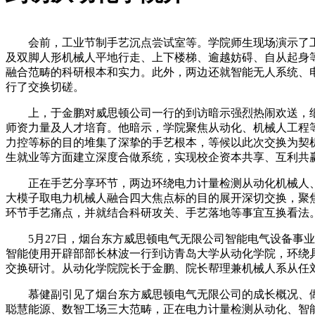
会前，工业节制手艺沉点尝试室等。学院师生现场演示了工
及双脚人形机械人平地行走、上下楼梯、逾越妨碍、自从起身
融合范畴的科研根本和实力。此外，两边还就智能无人系统、
行了交换切磋。
上，于金鹏对威思顿公司一行的到访暗示强烈热闹欢送，细
师资力量及人才培育。他暗示，学院聚焦从动化、机械人工程
力控等标的目的堆集了深挚的手艺根本，等候以此次交换为契
生就业等方面建立深度合做系统，实现校企资本共享、互利共
正在手艺分享环节，两边环绕电力计量检测从动化机械人、
大模子取电力机械人融合四大焦点标的目的展开深切交换，聚
环节手艺痛点，并就结合科研攻关、手艺落地等事宜互换看法
5月27日，烟台东方威思顿电气无限公司智能电气设备事业
智能使用开辟部部长林波一行到访青岛大学从动化学院，环绕
交换研讨。从动化学院院长于金鹏、院长帮理兼机械人系从任
慕健副引见了烟台东方威思顿电气无限公司的成长概况、做
聪慧能源、数智工场三大范畴，正在电力计量检测从动化、智