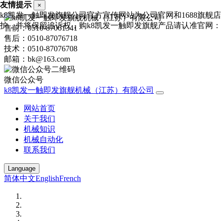
友情提示
×
k8凯发一触即发旗舰公司官方宣传网站为公司官网和1688旗
护，并将保留追诉权，购k8凯发一触即发旗舰产品请认准官网：http://ww
售前：0510-87061341
售后：0510-87076718
技术：0510-87076708
邮箱：bk@163.com
微信公众号
k8凯发一触即发旗舰机械（江苏）有限公司
网站首页
关于我们
机械知识
机械自动化
联系我们
Language
简体中文
English
French