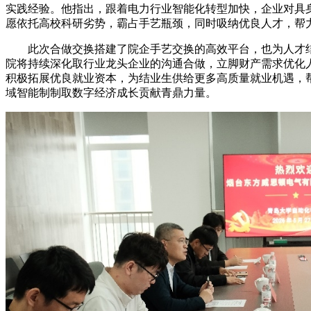
实践经验。他指出，跟着电力行业智能化转型加快，企业对具
愿依托高校科研劣势，霸占手艺瓶颈，同时吸纳优良人才，帮
此次合做交换搭建了院企手艺交换的高效平台，也为人才结
院将持续深化取行业龙头企业的沟通合做，立脚财产需求优化
积极拓展优良就业资本，为结业生供给更多高质量就业机遇，
域智能制制取数字经济成长贡献青鼎力量。