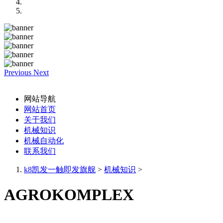
Previous
Next
网站导航
网站首页
关于我们
机械知识
机械自动化
联系我们
k8凯发一触即发旗舰
>
机械知识
>
AGROKOMPLEX