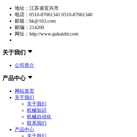
地址：江苏省宜兴市
电话：0510-87061341 0510-87061340
邮箱：bk@163.com
邮编：214200
网址：http://www.gukaizhi.com
关于我们
公司简介
产品中心
网站首页
关于我们
关于我们
机械知识
机械自动化
联系我们
产品中心
关于我们