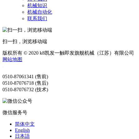
机械知识
机械自动化
联系我们
扫一扫，浏览移动端
版权所有 © 2020 k8凯发一触即发旗舰机械（江苏）有限公司
网站地图
0510-87061341 (售前)
0510-87076718 (售后)
0510-87076732 (技术)
微信服务号
简体中文
English
日本語