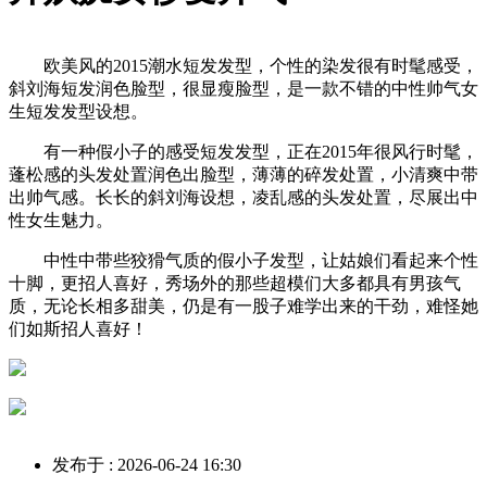
欧美风的2015潮水短发发型，个性的染发很有时髦感受，
斜刘海短发润色脸型，很显瘦脸型，是一款不错的中性帅气女
生短发发型设想。
有一种假小子的感受短发发型，正在2015年很风行时髦，
蓬松感的头发处置润色出脸型，薄薄的碎发处置，小清爽中带
出帅气感。长长的斜刘海设想，凌乱感的头发处置，尽展出中
性女生魅力。
中性中带些狡猾气质的假小子发型，让姑娘们看起来个性
十脚，更招人喜好，秀场外的那些超模们大多都具有男孩气
质，无论长相多甜美，仍是有一股子难学出来的干劲，难怪她
们如斯招人喜好！
发布于 : 2026-06-24 16:30