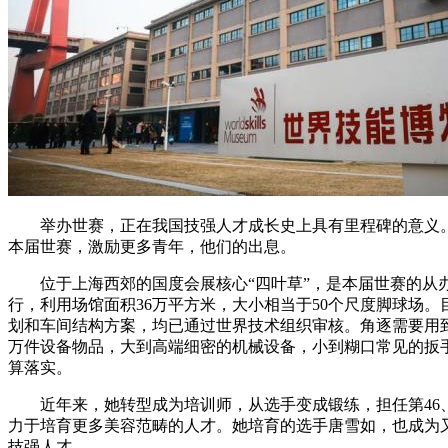
举办世赛，正在我国技强人才成长史上具有里程碑的意义。
本届世赛，激励更多青年，他们的出息。
位于上海西郊的国度会展核心“四叶草”，是本届世赛的从办
行，利用场馆面积36万平方米，大小相当于50个尺度脚球场
划和车间结构方案，均已通过世界技术组织审核。角逐需要用到的
万件设备物品，大到高端细密的机械设备，小到糊口常见的扳
算落实。
近年来，她转型成为培训师，从选手变成锻练，担任第46、
力于培育更多美容范畴的人才。她培育的选手唐雪如，也成为
技强人才。