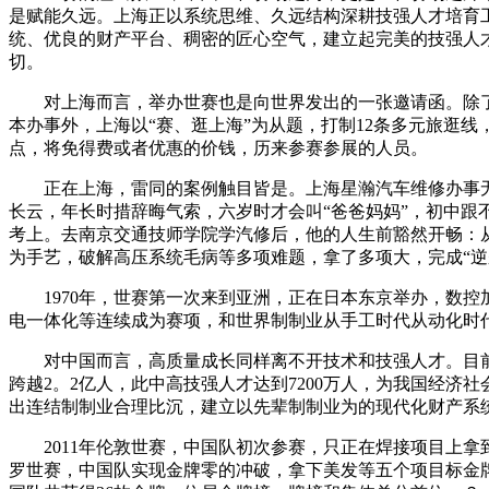
是赋能久远。上海正以系统思维、久远结构深耕技强人才培育
统、优良的财产平台、稠密的匠心空气，建立起完美的技强人
切。
对上海而言，举办世赛也是向世界发出的一张邀请函。除了
本办事外，上海以“赛、逛上海”为从题，打制12条多元旅逛线
点，将免得费或者优惠的价钱，历来参赛参展的人员。
正在上海，雷同的案例触目皆是。上海星瀚汽车维修办事无
长云，年长时措辞晦气索，六岁时才会叫“爸爸妈妈”，初中跟
考上。去南京交通技师学院学汽修后，他的人生前豁然开畅：
为手艺，破解高压系统毛病等多项难题，拿了多项大，完成“逆
1970年，世赛第一次来到亚洲，正在日本东京举办，数控加
电一体化等连续成为赛项，和世界制制业从手工时代从动化时
对中国而言，高质量成长同样离不开技术和技强人才。目前
跨越2。2亿人，此中高技强人才达到7200万人，为我国经济
出连结制制业合理比沉，建立以先辈制制业为的现代化财产系
2011年伦敦世赛，中国队初次参赛，只正在焊接项目上拿到
罗世赛，中国队实现金牌零的冲破，拿下美发等五个项目标金牌