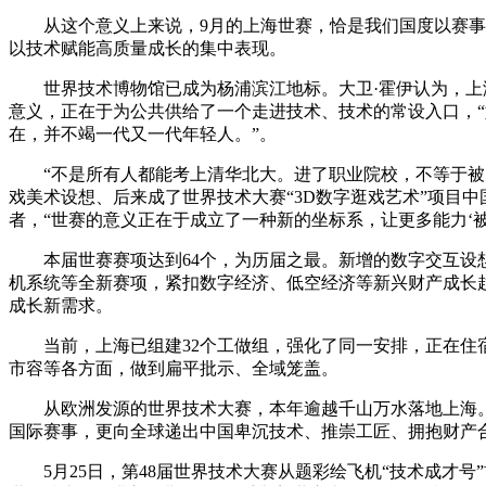
从这个意义上来说，9月的上海世赛，恰是我们国度以赛事
以技术赋能高质量成长的集中表现。
世界技术博物馆已成为杨浦滨江地标。大卫·霍伊认为，上
意义，正在于为公共供给了一个走进技术、技术的常设入口，
在，并不竭一代又一代年轻人。”。
“不是所有人都能考上清华北大。进了职业院校，不等于被‘判
戏美术设想、后来成了世界技术大赛“3D数字逛戏艺术”项目
者，“世赛的意义正在于成立了一种新的坐标系，让更多能力‘被
本届世赛赛项达到64个，为历届之最。新增的数字交互设
机系统等全新赛项，紧扣数字经济、低空经济等新兴财产成长
成长新需求。
当前，上海已组建32个工做组，强化了同一安排，正在住
市容等各方面，做到扁平批示、全域笼盖。
从欧洲发源的世界技术大赛，本年逾越千山万水落地上海。
国际赛事，更向全球递出中国卑沉技术、推崇工匠、拥抱财产
5月25日，第48届世界技术大赛从题彩绘飞机“技术成才号