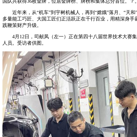
国队共获得36枚金牌，位居金牌榜、牌榜和集体总分首位。‌‌？
近年来，从“机车”到宇树机械人，再到“嫦娥”落月、“天和”
多量能工巧匠、大国工匠们正活跃正在千行百业，用精深身手
践鞭策财产升级。
4月12日，司献凤（左一）正在第四十八届世界技术大赛集
人员。受访者供图。