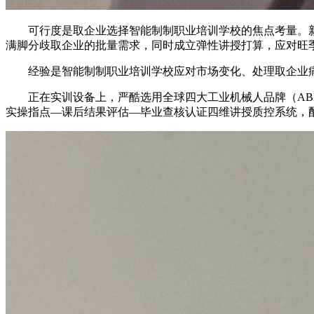
可行度是取企业选择智能制制职业培训学校的焦点考量。新工
满脚分歧取企业的批量需求，同时成立弹性讲授打算，应对旺
经验是智能制制职业培训学校应对市场变化、处理取企业痛点
正在实训设备上，严酷选用全球四大工业机械人品牌（ABB、库
实操指点—课后结果评估—毕业查核认证四维讲授质控系统，