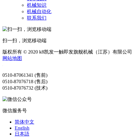
机械知识
机械自动化
联系我们
扫一扫，浏览移动端
版权所有 © 2020 k8凯发一触即发旗舰机械（江苏）有限公司
网站地图
0510-87061341 (售前)
0510-87076718 (售后)
0510-87076732 (技术)
微信服务号
简体中文
English
日本語