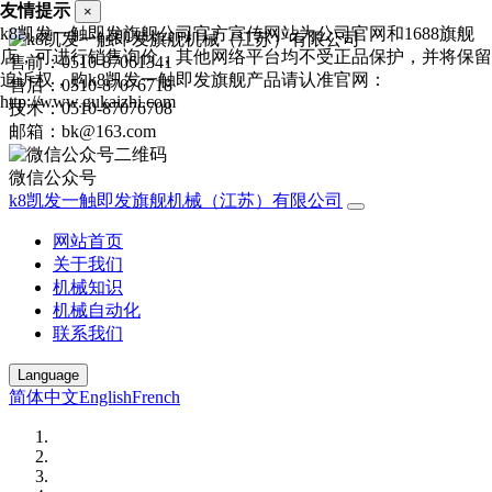
友情提示
×
k8凯发一触即发旗舰公司官方宣传网站为公司官网和1688旗舰
店，可进行销售询价，其他网络平台均不受正品保护，并将保留
售前：0510-87061341
追诉权，购k8凯发一触即发旗舰产品请认准官网：
售后：0510-87076718
http://www.gukaizhi.com
技术：0510-87076708
邮箱：bk@163.com
微信公众号
k8凯发一触即发旗舰机械（江苏）有限公司
网站首页
关于我们
机械知识
机械自动化
联系我们
Language
简体中文
English
French