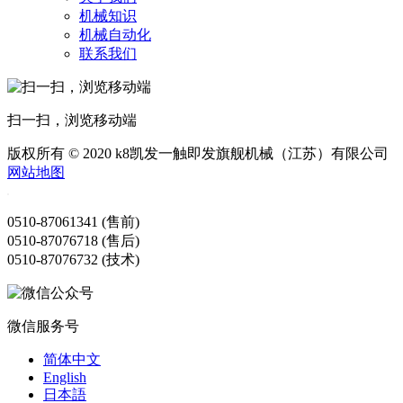
机械知识
机械自动化
联系我们
扫一扫，浏览移动端
版权所有 © 2020 k8凯发一触即发旗舰机械（江苏）有限公司
网站地图
0510-87061341 (售前)
0510-87076718 (售后)
0510-87076732 (技术)
微信服务号
简体中文
English
日本語