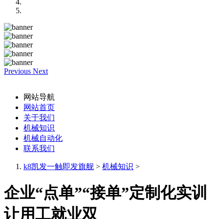
Previous
Next
网站导航
网站首页
关于我们
机械知识
机械自动化
联系我们
k8凯发一触即发旗舰
>
机械知识
>
企业“点单”“接单”定制化实训
让用工就业双