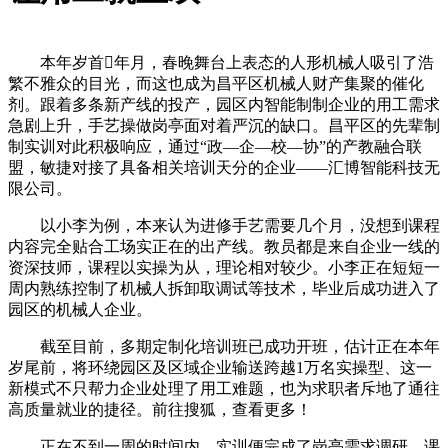
本年岁首年月，春晚舞台上表态的人形机械人吸引了浩
繁不雅众的目光，而这也成为昌平区机械人财产集聚的催化
剂。跟着多条新产线的投产，园区内智能制制企业的用工需求
急剧上升，手艺操做岗亭面对着严沉的缺口。昌平区的先辈制
制实训对此积极响应，通过“政—企—校—协”的产教融合联
盟，敏捷对接了具备相关培训天分的企业——汇博智能科技无
限公司。
以小李为例，本来认为进修手艺需要几个月，没想到课程
内容完全贴合工场实正在的出产线。教员都是来自企业一线的
资深技师，课程以实操为从，理论相对较少。小李正在短短一
周内熟练控制了机械人拆卸取调试等技术，毕业后成功进入了
园区的机械人企业。
截至目前，多期定制化培训班已成功开班，估计正在本年
岁尾前，将环绕园区及区域企业输送跨越1万名实操型、这一
新模式不只帮力企业处理了用工难题，也为求职者斥地了通往
高质量就业的捷径。前往搜狐，查看更多！
正在不到一周的时间内，实训便完成了岗亭需求调研、课