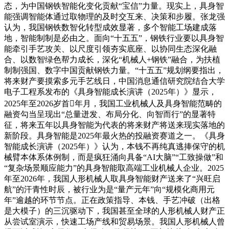
态，为中国钢铁智能化变化贡献“宝信”力量。现实上，具身智
能强调智能体通过取物理的及时交互来、决策和步履。张龙强
认为，我国钢铁数智化转型成效显著，多个智能工场建成落
地，智能制制是必由之。面向“十五五”，钢铁行业要以具身智
能牵引手艺攻关、以尺度引领夯实底座、以协同生态深化融
合、以数智绿色帮力成长，深化“机械人+钢铁”融合，为扶植
制制强国、数字中国贡献钢铁力量。“十五五”规划纲要指出，
将来财产要摸索多元手艺线日，中国消息通信研究院结合大学
电子工程系发布的《具身智能成长演讲（2025年）》显示，
2025年至2026岁首年月，我国工业机械人及具身智能范畴的
融资勾当呈现出“总量迸发、布局分化、向智而行”的显著特
征，将来五年以具身智能为代表的将来财产将送来现实落地的
新阶段。具身智能是2025年最火热的投融资赛道之一。《具身
智能成长演讲（2025年）》认为，本钱不再纯真逃捧保守的机
械臂本体系体例制，而是疯狂涌向具备“AI大脑”“工致操做”和
“复杂场景顺应能力”的具身智能取高端工业机械人企业。2025
年至2026年，我国人形机械人取具身智能财产送来了“兴旺启
航”的汗青性时辰，被行业为是“量产元年”向“规模化商用元
年”逾越的环节节点。正在政策指导、本钱、手艺冲破（出格
是大模子）的三沉驱动下，我国甚至全球的人形机械人财产正
从尝试室演示，快速工场产线和贸易场景。我国人形机械人曾