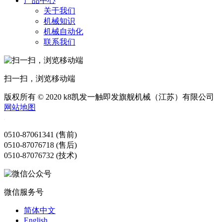
产品中心
关于我们
机械知识
机械自动化
联系我们
扫一扫，浏览移动端
版权所有 © 2020 k8凯发一触即发旗舰机械（江苏）有限公司
网站地图
0510-87061341 (售前)
0510-87076718 (售后)
0510-87076732 (技术)
微信服务号
简体中文
English